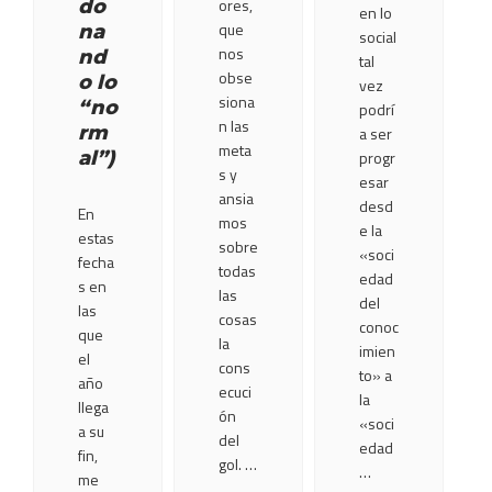
ores,
do
en lo
que
na
social
nos
nd
tal
obse
o lo
vez
siona
“no
podrí
n las
rm
a ser
meta
al”)
progr
s y
esar
ansia
desd
En
mos
e la
estas
sobre
«soci
fecha
todas
edad
s en
las
del
las
cosas
conoc
que
la
imien
el
cons
to» a
año
ecuci
la
llega
ón
«soci
a su
del
edad
fin,
gol. …
…
me