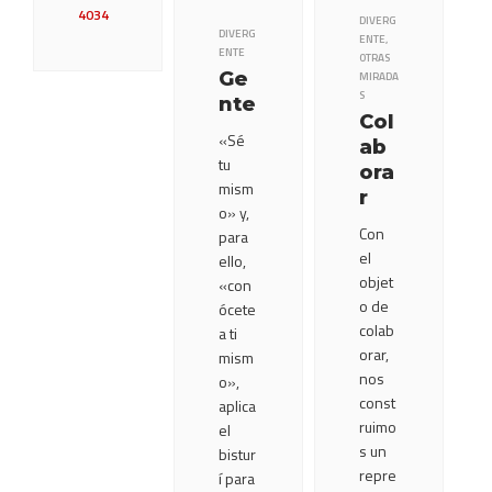
4034
DIVERG
DIVERG
ENTE
,
ENTE
OTRAS
Ge
MIRADA
S
nte
Col
«Sé
ab
tu
ora
mism
r
o» y,
Con
para
el
ello,
objet
«con
o de
ócete
colab
a ti
orar,
mism
nos
o»,
const
aplica
ruimo
el
s un
bistur
repre
í para