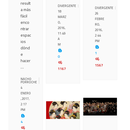
result
DIVERGENTE
DIVERGENTE
a más
18
26
fácil
MARZ
FEBRE
enco
O,
RO,
ntrar
2016,
2016,
11:49
espac
2:44
A
ios
PM
M
dónd
1
e
0
hacer
1567
…
1167
NACHO
PORROCHE
4
ENERO
, 2017,
2:17
PM
4