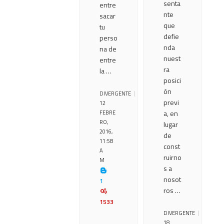
senta
entre
nte
sacar
que
tu
defie
perso
nda
na de
nuest
entre
ra
la …
posici
ón
DIVERGENTE
previ
12
a, en
FEBRE
RO,
lugar
2016,
de
11:58
const
A
ruirno
M
s a
nosot
1
ros …
1533
DIVERGENTE
18