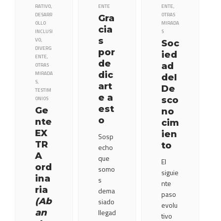
RATIVO
,
ENTE
ENTE
,
DESARR
OTRAS
Gra
OLLO
MIRADA
cia
INCLUSI
S
s
VO
,
Soc
DIVERG
por
ied
ENTE
,
de
ad
OTRAS
MIRADA
dic
del
S
,
art
De
TESTIM
e a
ONIOS
sco
est
Ge
no
o
nte
cim
EX
ien
Sosp
TR
to
echo
A
que
El
ord
somo
siguie
ina
s
nte
ria
dema
paso
(Ab
siado
evolu
an
llegad
tivo